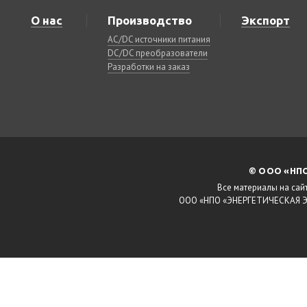
О нас
Производство
Экспорт
AC/DC источники питания
DC/DC преобразователи
Разработки на заказ
© ООО «НПО
Все материалы на сай
ООО «НПО «ЭНЕРГЕТИЧЕСКАЯ ЭЛ