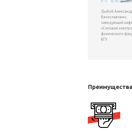
Дыбой Александ
Вячеславович,
заведующий каф
«Силовая электр
физического факу
ВГУ
Преимущества 