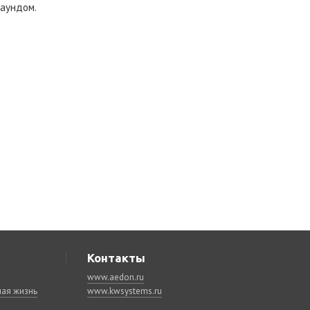
аундом.
Контакты
www.aedon.ru
ая жизнь
www.kwsystems.ru