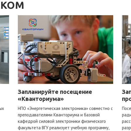
НКОМ
Запланируйте посещение
За
«Кванториума»
пр
ых
НПО «Энергетическая электроника» совместно с
Пос
преподавателями Кванториума и базовой
ради
кафедрой силовой электроники физического
расс
факультета ВГУ реализует учебную программу,
разр