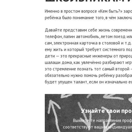
Именно в простом вопросе «Кем быть?» зар
ребёнка было понимание того, в чём заклю
Давайте представим себе жизнь современно
телефон, папин автомобиль, летом поезд ил
сам, электронная карточка в столовой и т.д
ему жить и который требует системного под
дети — это прекрасные инженеры от природ
шалаши дома, как увлечённо разбирают игр
это стремление познать тот самый второй —
обязательно нужно помочь ребёнку разобрат
будет упущен талант, если он изначально ес
Узнайте свои пр
Выявите те направления проф
соответствуют вашим индивидуаль