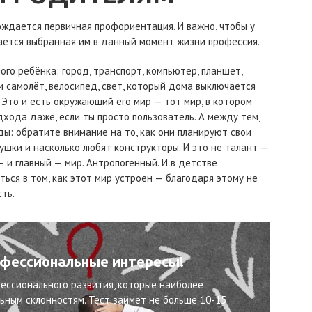
ождается первичная профориентация. И важно, чтобы у
чается выбранная им в данный момент жизни профессия.
го ребёнка: город, транспорт, компьютер, планшет,
и самолёт, велосипед, свет, который дома выключается
. Это и есть окружающий его мир — тот мир, в котором
хода даже, если ты просто пользователь. А между тем,
ы: обратите внимание на то, как они планируют свои
ушки и насколько любят конструкторы. И это не талант —
 и главный — мир. Антропогенный. И в детстве
ься в том, как этот мир устроен — благодаря этому не
ть.
офессиональные интересы!
ессионального развития, которые наиболее
ным склонностям. Тест займет не больше 10-15